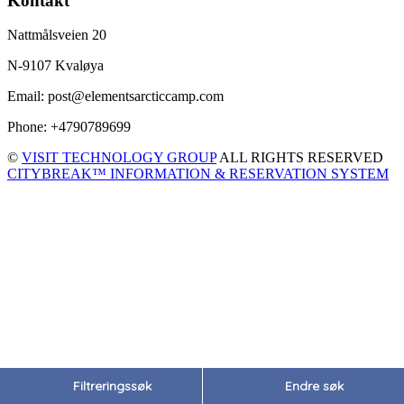
Kontakt
Nattmålsveien 20
N-9107 Kvaløya
Email: post@elementsarcticcamp.com
Phone: +4790789699
©
VISIT TECHNOLOGY GROUP
ALL RIGHTS RESERVED
CITYBREAK™ INFORMATION & RESERVATION SYSTEM
Filtreringssøk
Endre søk